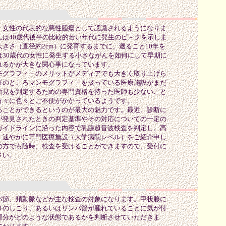
女性の代表的な悪性腫瘍として認識されるようになりま
んは40歳代後半の比較的若い年代に発生のピ－クを示しま
きさ（直径約2cm）に発育するまでに、遡ること10年を
は30歳代の女性に発生する小さながんを如何にして早期に
れるかが大きな関心事になっています。
グラフィ－のメリットがメディアでも大きく取り上げら
在のところマンモグラフィ－を扱っている医療施設がまだ
所見を判定するための専門資格を持った医師も少ないこと
方々に色々とご不便がかかっているようです。
ことができるというのが最大の魅力です。最近、診断に
が発見されたときの判定基準やその対応についての一定の
ガイドラインに沿った内容で乳腺超音波検査を判定し、高
、速やかに専門医療施設（大学病院レベル）をご紹介申し
の方でも随時、検査を受けることができますので、受付に
さい。
節、頚動脈などが主な検査の対象になります。甲状腺に
りのしこり、あるいはリンパ節が腫れていることに気が付
部分がどのような状態であるかを判断させていただきま