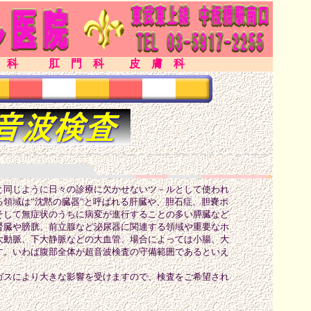
 科
肛 門 科
皮 膚 科
同じように日々の診療に欠かせないツ－ルとして使われ
領域は”沈黙の臓器”と呼ばれる肝臓や、胆石症、胆嚢ポ
そして無症状のうちに病変が進行することの多い膵臓など
腎臓や膀胱、前立腺など泌尿器に関連する領域や重要なホ
大動脈、下大静脈などの大血管、場合によっては小腸、大
す。いわば腹部全体が超音波検査の守備範囲であるといえ
スにより大きな影響を受けますので、検査をご希望され
。