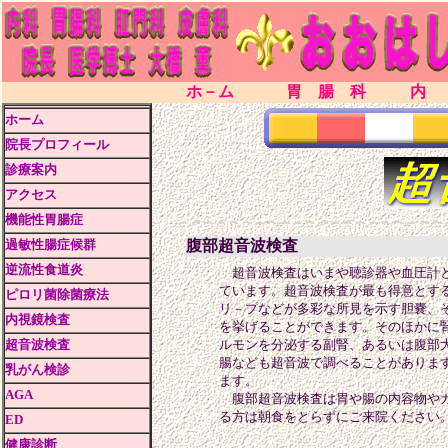
ホ－ム
胃 腸 科
内
ホーム
院長プロフィール
診療案内
アクセス
機能性胃腸症
過敏性腸症候群
腹部超音波検査
逆流性食道炎
超音波検査はいまや聴診器や血圧計と
ています。超音波検査が最も得意とする
ピロリ菌除菌療法
リ－プなどが多彩な所見を示す胆嚢、
内視鏡検査
を挙げることができます。そのほかに
超音波検査
ルモンを分泌する副腎、あるいは腹部
腸なども超音波で調べることがありま
乳がん検診
ます。
AGA
腹部超音波検査は胃や腸の内容物やガ
る方は朝食をとらずにご来院ください
ED
健康診断