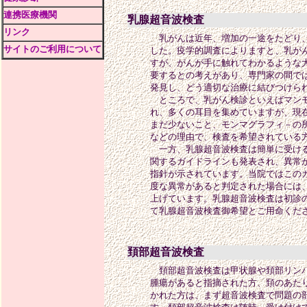
連携医療機関
乳腺超音波検査
リンク
乳がんは近年、増加の一途をたどり、
サイトのご利用について
した。疫学的調査によりますと、乳が
すが、がんが手に触れてわかるような大
要するとの考えがあり、専門家の間で
発見し、どう適切な治療に結びつけら
ところで、乳がん検診といえばマンモ
れ、多くの耳目を集めていますが、現
まだ少ないこと、モンマグラフィ－の
などの理由で、検査を希望されている
一方、乳腺超音波検査は簡単に受ける
関するガイドラインも発表され、異常
指針が示されています。当院ではこの
度な異常があると判定された場合には
上げています。乳腺超音波検査は初診
て乳腺超音波検査御希望とご用命くだ
頚部超音波検査
頚部超音波検査は甲状腺や頚部リンパ
腫瘍があると指摘された方、頚のあた
かれた方は、まず超音波検査で問題の